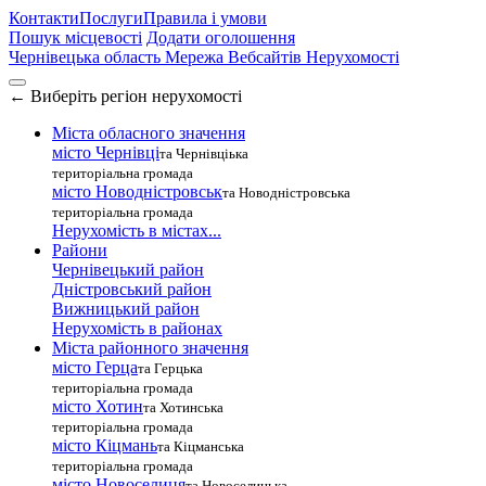
Контакти
Послуги
Правила і умови
Пошук місцевості
Додати оголошення
Чернівецька область
Мережа Вебсайтів Нерухомості
←
Виберіть регіон нерухомості
Міста обласного значення
місто Чернівці
та Чернівціька
територіальна громада
місто Новодністровськ
та Новодністровська
територіальна громада
Нерухомість в містах...
Райони
Чернівецький район
Дністровський район
Вижницький район
Нерухомість в районах
Міста районного значення
місто Герца
та Герцька
територіальна громада
місто Хотин
та Хотинська
територіальна громада
місто Кіцмань
та Кіцманська
територіальна громада
місто Новоселиця
та Новоселицька