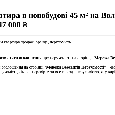
тира в новобудові 45 м² на Во
47 000 ₴
м квартиру,
продаж,
оренда,
нерухомість
озмістити оголошення
про нерухомість на сторінці "
Мережа Ве
и оголошення
на сторінці "
Мережа Вебсайтів Нерухомості
" - Че
рухомість, сім раз перевірте чи все гаразд з нерухомістю, яку в