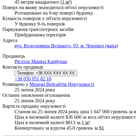
45 метрів квадратних (
1 м²
)
Поверх на якому знаходиться об'єкт нерухомості
Розташовано на 9-му поверсі будинку
Кількість поверхів у об'єкта нерухомості
У будинку 9-ть поверхів
Паркування транспотрних засобів
Прибудинкова територія
Адреса
вул. Володимира Великого, 93, м. Чернівці (мапа)
Продавець
Рієлтор Маріна Карбунар
Контакти продавця
Телефон:
+38 XXX XXX XX XX
+38 050 051 82 10
Розміщено у
Мережі Вебсайтів Нерухомості
25 липня 2024 року
Останнє оновлення оголошення
25 липня 2024 року
Вартість продажу нерухомості
Станом на 25 липня 2024 року, ціна 1 647 000 гривень за 
Ціна в іноземній валюті $36 600 за весь об'єкт нерухомост
Ціна в іноземній валюті $813 за
1 м²
Конвертовано за курсом 45.0 гривень за
$1