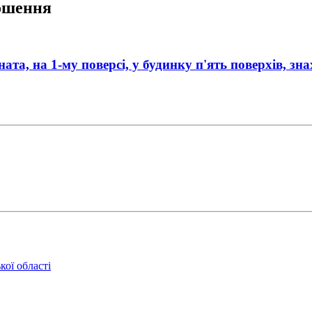
лошення
ната, на 1-му поверсі, у будинку п'ять поверхів, зн
кої області