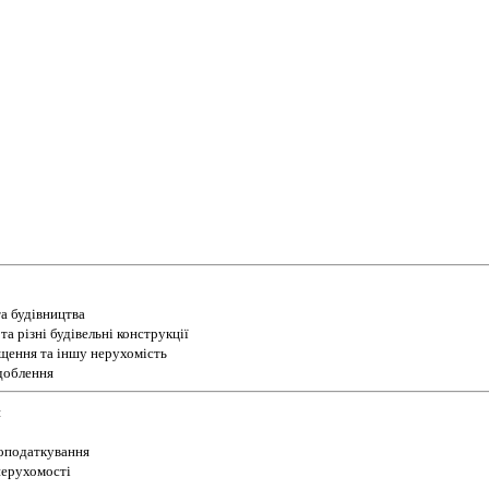
а будівництва
а різні будівельні конструкції
іщення та іншу нерухомість
доблення
и
 оподаткування
 нерухомості