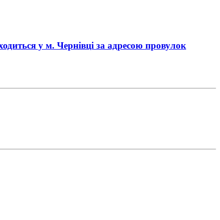
аходиться у
м. Чернівці
за адресою
провулок