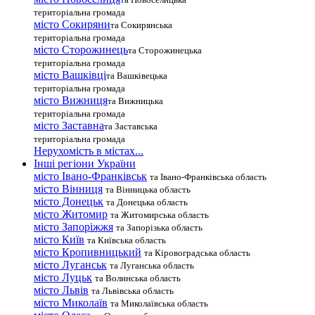
територіальна громада
місто Сокиряни
та Сокирянська
територіальна громада
місто Сторожинець
та Сторожинецька
територіальна громада
місто Вашківці
та Вашківецька
територіальна громада
місто Вижниця
та Вижницька
територіальна громада
місто Заставна
та Заставська
територіальна громада
Нерухомість в містах...
Інші регіони України
місто Івано-Франківськ
та Івано-Франківська область
місто Вінниця
та Вінницька область
місто Донецьк
та Донецька область
місто Житомир
та Житомирська область
місто Запоріжжя
та Запорізька область
місто Київ
та Київська область
місто Кропивницький
та Кіровоградська область
місто Луганськ
та Луганська область
місто Луцьк
та Волинська область
місто Львів
та Львівська область
місто Миколаїв
та Миколаївська область