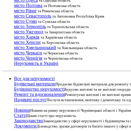
місто Одеса
та Одеська область
місто Полтава
та Полтавська область
місто Рівне
та Рівненська область
місто Севастополь
та Автономна Республіка Крим
місто Суми
та Сумська область
місто Тернопіль
та Тернопільська область
місто Ужгород
та Закарпатська область
місто Харків
та Харківська область
місто Херсон
та Херсонська область
місто Хмельницький
та Хмельницька область
місто Черкаси
та Черкаська область
місто Чернігів
та Чернігівська область
Нерухомість в Україні
Все для нерухомості
Будівельні матеріали
Продаємо будівельні матеріали для ремонту т
Будівництво нерухомості
Будуємо житлові та не житлові споруди т
Ремонт та вдосконалення
Ремонтуємо житлові і не житлові прим
Надавачі послуг
Послуги встановлення, монтажу і демонтажу та оз
Новини
Новини на ринку нерухомості Чернівецької області і Україн
Статті
Цікаві статті про нерухомість
Законодавство
Законодавство у сфері нерухомості і будівництва та
Документи
Діловодство, зразки договорів та багато іншого у сфері