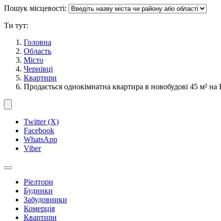
Пошук місцевості:
Ти тут:
Головна
Область
Місто
Чернівці
Квартири
Продається однокімнатна квартира в новобудові 45 м² н
Twitter (X)
Facebook
WhatsApp
Viber
Ріелтори
Будинки
Забудовники
Комерція
Квартири