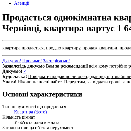
Агенції
Продається однокімнатна квар
Чернівці, квартира вартує
1 6
квартира продається,
продаю квартиру,
продаж квартири,
прода
Дякуємо!
Просимо!
Застерігаємо!
Заздалегідь дякуємо
Вам
за рекомендації
всім кому потрібно
р
Дякуємо!
×
Будь ласка!
Повідомте продавцю чи орендодавцю, що знайшл
Увага!
Ніколи не поспішайте. Перед тим, як віддати гроші за не
Основні характеристики
Тип нерухомості що продається
Квартира (фото)
Кількість кімнат
У об'єкта одна кімната
Загальна площа об'єкта нерухомості