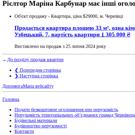
Рієлтор Маріна Карбунар має інші ого
Об'єкт продажу - Квартира, ціна $29000, м. Чернівці
Продається квартира
площею
33
м², одна кім
Узбецький, 7
, вартість квартири
1 305 000
₴
Виставлено на продаж з
25 липня 2024 року
←
До розділу продаж квартир
❮
Попередня сторінка
❯
Наступна сторінка
Допомога
Мапа вебсайту
Головна
Подати безкоштовне оголошення про нерухомість
Нерухомість територіальних об’єднаних грамад Чернівець
Будівельні матеріали
Будівництво нерухомості
Контакти