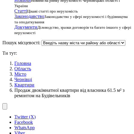
Новини
Новини на ринку нерухомості Чернівецької області і
України
Статті
Цікаві статті про нерухомість
Законодавство
Законодавство у сфері нерухомості і будівництва
та оподаткування
Документи
Діловодство, зразки договорів та багато іншого у сфері
нерухомості
Пошук місцевості:
Ти тут:
Головна
Область
Місто
Чернівці
Квартири
Продаж двокімнатної квартири від власника 61.5 м² з
ремонтом на Будівельників
Twitter (X)
Facebook
WhatsApp
Viber