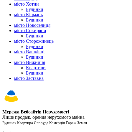
місто Хотин
Будинки
місто Кіцмань
Будинки
місто Новоселиця
місто Сокиряни
Будинки
місто Сторожинець
Будинки
місто Вашківці
Будинки
місто Вижниця
Квартири
Будинки
місто Заставна
Мережа Вебсайтів Нерухомості
Лише продаж, оренда нерухомого майна
Будинок Квартира Споруда Комерція Гараж Земля