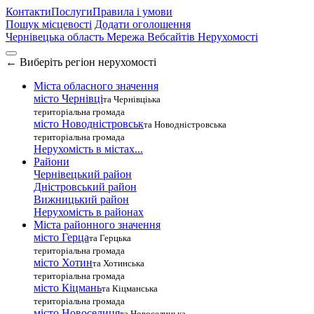
Контакти
Послуги
Правила і умови
Пошук місцевості
Додати оголошення
Чернівецька область
Мережа Вебсайтів Нерухомості
←
Виберіть регіон нерухомості
Міста обласного значення
місто Чернівці
та Чернівціька
територіальна громада
місто Новодністровськ
та Новодністровська
територіальна громада
Нерухомість в містах...
Райони
Чернівецький район
Дністровський район
Вижницький район
Нерухомість в районах
Міста районного значення
місто Герца
та Герцька
територіальна громада
місто Хотин
та Хотинська
територіальна громада
місто Кіцмань
та Кіцманська
територіальна громада
місто Новоселиця
та Новоселицька