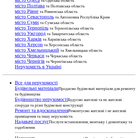
місто Одеса
та Одеська область
місто Полтава
та Полтавська область
місто Рівне
та Рівненська область
місто Севастополь
та Автономна Республіка Крим
місто Суми
та Сумська область
місто Тернопіль
та Тернопільська область
місто Ужгород
та Закарпатська область
місто Харків
та Харківська область
місто Херсон
та Херсонська область
місто Хмельницький
та Хмельницька область
місто Черкаси
та Черкаська область
місто Чернігів
та Чернігівська область
Нерухомість в Україні
Все для нерухомості
Будівельні матеріали
Продаємо будівельні матеріали для ремонту
та будівництва
Будівництво нерухомості
Будуємо житлові та не житлові
споруди та різні будівельні конструкції
Ремонт та вдосконалення
Ремонтуємо житлові і не житлові
приміщення та іншу нерухомість
Надавачі послуг
Послуги встановлення, монтажу і демонтажу та
оздоблення