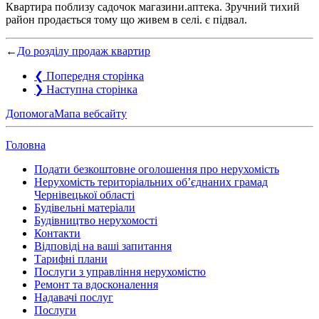
Квартира поблизу садочок магазини.аптека. Зручний тихий
район продається тому що живем в селі. є підвал.
←
До розділу продаж квартир
❮
Попередня сторінка
❯
Наступна сторінка
Допомога
Мапа вебсайту
Головна
Подати безкоштовне оголошення про нерухомість
Нерухомість територіальних об’єднаних грамад
Чернівецької області
Будівельні матеріали
Будівництво нерухомості
Контакти
Відповіді на ваші запитання
Тарифні плани
Послуги з управління нерухомістю
Ремонт та вдосконалення
Надавачі послуг
Послуги