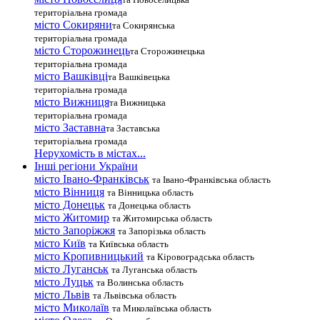
територіальна громада
місто Сокиряни
та Сокирянська
територіальна громада
місто Сторожинець
та Сторожинецька
територіальна громада
місто Вашківці
та Вашківецька
територіальна громада
місто Вижниця
та Вижницька
територіальна громада
місто Заставна
та Заставська
територіальна громада
Нерухомість в містах...
Інші регіони України
місто Івано-Франківськ
та Івано-Франківська область
місто Вінниця
та Вінницька область
місто Донецьк
та Донецька область
місто Житомир
та Житомирська область
місто Запоріжжя
та Запорізька область
місто Київ
та Київська область
місто Кропивницький
та Кіровоградська область
місто Луганськ
та Луганська область
місто Луцьк
та Волинська область
місто Львів
та Львівська область
місто Миколаїв
та Миколаївська область