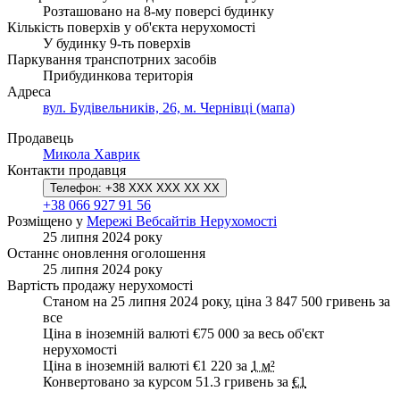
Розташовано на 8-му поверсі будинку
Кількість поверхів у об'єкта нерухомості
У будинку 9-ть поверхів
Паркування транспотрних засобів
Прибудинкова територія
Адреса
вул. Будівельників, 26, м. Чернівці (мапа)
Продавець
Микола Хаврик
Контакти продавця
Телефон:
+38 XXX XXX XX XX
+38 066 927 91 56
Розміщено у
Мережі Вебсайтів Нерухомості
25 липня 2024 року
Останнє оновлення оголошення
25 липня 2024 року
Вартість продажу нерухомості
Станом на 25 липня 2024 року, ціна 3 847 500 гривень за
все
Ціна в іноземній валюті €75 000 за весь об'єкт
нерухомості
Ціна в іноземній валюті €1 220 за
1 м²
Конвертовано за курсом 51.3 гривень за
€1