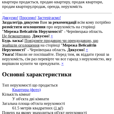
квартира продається,
продаю квартиру,
продаж квартири,
продам квартиру,
продаж,
оренда,
нерухомість
Дякуємо!
Просимо!
Застерігаємо!
Заздалегідь дякуємо
Вам
за рекомендації
всім кому потрібно
розмістити оголошення
про нерухомість на сторінці
"
Мережа Вебсайтів Нерухомості
" - Чернівецька область.
Це безкоштовно
.
Дякуємо!
×
Будь ласка!
Повідомте продавцю чи орендодавцю, що
знайшли оголошення
на сторінці "
Мережа Вебсайтів
Нерухомості
" - Чернівецька область.
Дякуємо!
×
Увага!
Ніколи не поспішайте. Перед тим, як віддати гроші за
нерухомість, сім раз перевірте чи все гаразд з нерухомістю, яку
вирішили купити чи орендувати.
×
Основні характеристики
Тип нерухомості що продається
Квартира (фото)
Кількість кімнат
У об'єкта дві кімнати
Загальна площа об'єкта нерухомості
61.5 метрів квадратних (
1 м²
)
Поверх на якому знаходиться об'єкт нерухомості