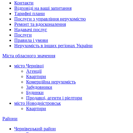
Контакти
Відповіді на ваші запитання
Тарифні плани
Послуги з управління нерухомістю
Ремонт та вдосконалення
Надавачі послуг
Послуги
Правила і умови
Нерухомість в інших регіонах України
Міста обласного значення
місто Чернівці
Агенції
Квартири
Комерційна нерухомість
Забудовники
Будинки
Продавці, агенти і ріелтори
місто Новодністровськ
Квартири
Райони
Чернівецький район