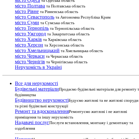
місто Одеса
та Одеська область
місто Полтава
та Полтавська область
місто Рівне
та Рівненська область
місто Севастополь
та Автономна Республіка Крим
місто Суми
та Сумська область
місто Тернопіль
та Тернопільська область
місто Ужгород
та Закарпатська область
місто Харків
та Харківська область
місто Херсон
та Херсонська область
місто Хмельницький
та Хмельницька область
місто Черкаси
та Черкаська область
місто Чернігів
та Чернігівська область
Нерухомість в Україні
Все для нерухомості
Будівельні матеріали
Продаємо будівельні матеріали для ремонту 
будівництва
Будівництво нерухомості
Будуємо житлові та не житлові споруди
та різні будівельні конструкції
Ремонт та вдосконалення
Ремонтуємо житлові і не житлові
приміщення та іншу нерухомість
Надавачі послуг
Послуги встановлення, монтажу і демонтажу та
оздоблення