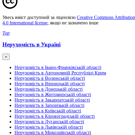
Увесь вміст доступний за ліцензією
Creative Commons Attributio
4.0 International license
, якщо не зазначено інше
Top
Нерухомість в Україні
×
Нерухомість в Івано-Франківській області
Нерухомість в Автономній Республіці Крим
Нерухомість в Волинській області
Нерухомість в Вінницькій області
Нерухомість в Донецькій області
Нерухомість в Житомирській області
Нерухомість в Закарпатській області
Нерухомість в Запорізькій області
Нерухомість в Київській області
Нерухомість в Кіровоградській області
Нерухомість в Луганській області
Нерухомість в Львівській області
Нерухомість в Миколаївській області