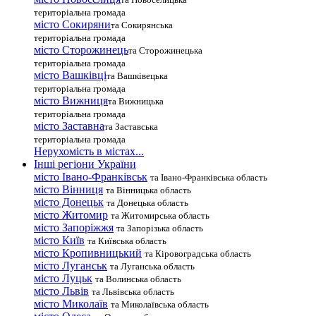
територіальна громада
місто Сокиряни
та Сокирянська
територіальна громада
місто Сторожинець
та Сторожинецька
територіальна громада
місто Вашківці
та Вашківецька
територіальна громада
місто Вижниця
та Вижницька
територіальна громада
місто Заставна
та Заставська
територіальна громада
Нерухомість в містах...
Інші регіони України
місто Івано-Франківськ
та Івано-Франківська область
місто Вінниця
та Вінницька область
місто Донецьк
та Донецька область
місто Житомир
та Житомирська область
місто Запоріжжя
та Запорізька область
місто Київ
та Київська область
місто Кропивницький
та Кіровоградська область
місто Луганськ
та Луганська область
місто Луцьк
та Волинська область
місто Львів
та Львівська область
місто Миколаїв
та Миколаївська область