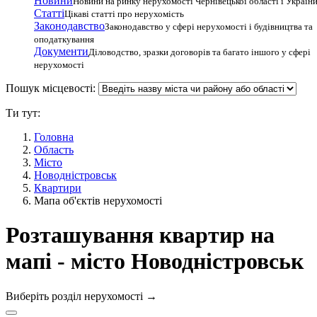
Новини
Новини на ринку нерухомості Чернівецької області і Україн
Статті
Цікаві статті про нерухомість
Законодавство
Законодавство у сфері нерухомості і будівництва та
оподаткування
Документи
Діловодство, зразки договорів та багато іншого у сфері
нерухомості
Пошук місцевості:
Ти тут:
Головна
Область
Місто
Новодністровськ
Квартири
Мапа об'єктів нерухомості
Розташування квартир на
мапі - місто Новодністровськ
Виберіть розділ нерухомості
→