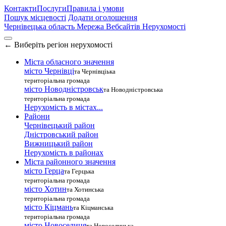
Контакти
Послуги
Правила і умови
Пошук місцевості
Додати оголошення
Чернівецька область
Мережа Вебсайтів Нерухомості
←
Виберіть регіон нерухомості
Міста обласного значення
місто Чернівці
та Чернівціька
територіальна громада
місто Новодністровськ
та Новодністровська
територіальна громада
Нерухомість в містах...
Райони
Чернівецький район
Дністровський район
Вижницький район
Нерухомість в районах
Міста районного значення
місто Герца
та Герцька
територіальна громада
місто Хотин
та Хотинська
територіальна громада
місто Кіцмань
та Кіцманська
територіальна громада
місто Новоселиця
та Новоселицька