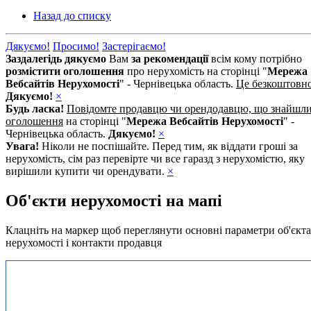
Назад до списку
Дякуємо!
Просимо!
Застерігаємо!
Заздалегідь дякуємо
Вам
за рекомендації
всім кому потрібно
розмістити оголошення
про нерухомість на сторінці "
Мережа
Вебсайтів Нерухомості
" - Чернівецька область.
Це безкоштовн
Дякуємо!
×
Будь ласка!
Повідомте продавцю чи орендодавцю, що знайшл
оголошення
на сторінці "
Мережа Вебсайтів Нерухомості
" -
Чернівецька область.
Дякуємо!
×
Увага!
Ніколи не поспішайте. Перед тим, як віддати гроші за
нерухомість, сім раз перевірте чи все гаразд з нерухомістю, яку
вирішили купити чи орендувати.
×
Об'єкти нерухомості на мапі
Клацніть на маркер щоб переглянути основні параметри об'єкта
нерухомості і контакти продавця