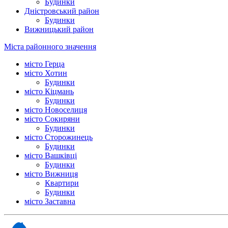
Будинки
Дністровський район
Будинки
Вижницький район
Міста районного значення
місто Герца
місто Хотин
Будинки
місто Кіцмань
Будинки
місто Новоселиця
місто Сокиряни
Будинки
місто Сторожинець
Будинки
місто Вашківці
Будинки
місто Вижниця
Квартири
Будинки
місто Заставна