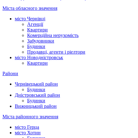
Міста обласного значення
місто Чернівці
Агенції
Квартири
Комерційна нерухомість
Забудовники
Будинки
Продавці, агенти і ріелтори
місто Новодністровськ
Квартири
Райони
Чернівецький район
Будинки
Дністровський район
Будинки
Вижницький район
Міста районного значення
місто Герца
місто Хотин