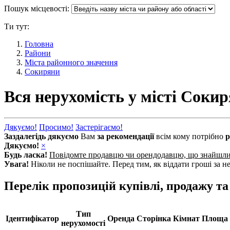
Пошук місцевості:
Ти тут:
Головна
Райони
Міста районного значення
Сокиряни
Вся нерухомість у місті Соки
Дякуємо!
Просимо!
Застерігаємо!
Заздалегідь дякуємо
Вам
за рекомендації
всім кому потрібно
р
Дякуємо!
×
Будь ласка!
Повідомте продавцю чи орендодавцю, що знайшл
Увага!
Ніколи не поспішайте. Перед тим, як віддати гроші за не
Перелік пропозицій купівлі, продажу т
Тип
Ідентифікатор
Оренда
Сторінка
Кімнат
Площа
нерухомості