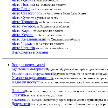
місто Одеса
та Одеська область
місто Полтава
та Полтавська область
місто Рівне
та Рівненська область
місто Севастополь
та Автономна Республіка Крим
місто Суми
та Сумська область
місто Тернопіль
та Тернопільська область
місто Ужгород
та Закарпатська область
місто Харків
та Харківська область
місто Херсон
та Херсонська область
місто Хмельницький
та Хмельницька область
місто Черкаси
та Черкаська область
місто Чернігів
та Чернігівська область
Нерухомість в Україні
Все для нерухомості
Будівельні матеріали
Продаємо будівельні матеріали для ремонту т
Будівництво нерухомості
Будуємо житлові та не житлові споруди т
Ремонт та вдосконалення
Ремонтуємо житлові і не житлові прим
Надавачі послуг
Послуги встановлення, монтажу і демонтажу та оз
Новини
Новини на ринку нерухомості Чернівецької області і Україн
Статті
Цікаві статті про нерухомість
Законодавство
Законодавство у сфері нерухомості і будівництва та
Документи
Діловодство, зразки договорів та багато іншого у сфері