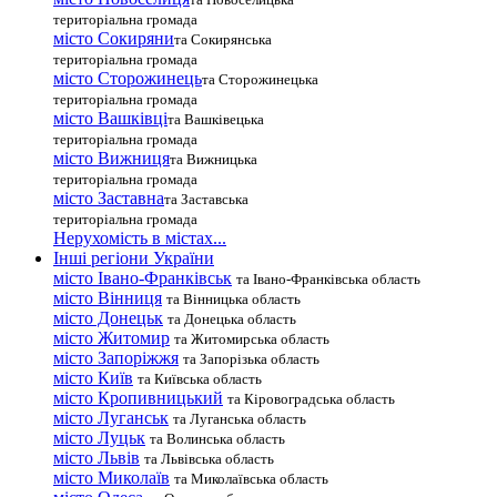
територіальна громада
місто Сокиряни
та Сокирянська
територіальна громада
місто Сторожинець
та Сторожинецька
територіальна громада
місто Вашківці
та Вашківецька
територіальна громада
місто Вижниця
та Вижницька
територіальна громада
місто Заставна
та Заставська
територіальна громада
Нерухомість в містах...
Інші регіони України
місто Івано-Франківськ
та Івано-Франківська область
місто Вінниця
та Вінницька область
місто Донецьк
та Донецька область
місто Житомир
та Житомирська область
місто Запоріжжя
та Запорізька область
місто Київ
та Київська область
місто Кропивницький
та Кіровоградська область
місто Луганськ
та Луганська область
місто Луцьк
та Волинська область
місто Львів
та Львівська область
місто Миколаїв
та Миколаївська область