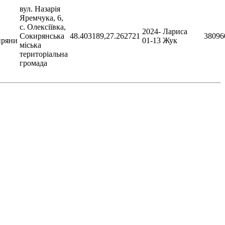
вул. Назарія
Яремчука, 6,
с. Олексіївка,
2024-
Лариса
Сокирянcька
48.403189,27.262721
38096
иряни
01-13
Жук
міська
територіальна
громада