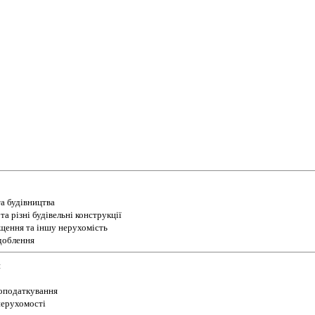
а будівництва
а різні будівельні конструкції
іщення та іншу нерухомість
доблення
и
 оподаткування
 нерухомості