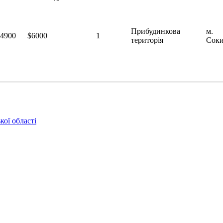
Прибудинкова
м.
4900
$6000
1
територія
Сок
кої області