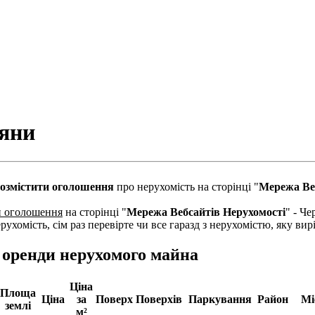
ряни
озмістити оголошення
про нерухомість на сторінці "
Мережа Ве
и оголошення
на сторінці "
Мережа Вебсайтів Нерухомості
" - Че
рухомість, сім раз перевірте чи все гаразд з нерухомістю, яку в
а оренди нерухомого майна
Ціна
Площа
Ціна
за
Поверх
Поверхів
Паркування
Район
Мі
землі
м²