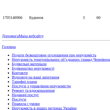
1705146966
Будинок
3
60
Допомога
Мапа вебсайту
Головна
Подати безкоштовне оголошення про нерухомість
Нерухомість територіальних об’єднаних грамад Чернівець
Будівельні матеріали
Будівництво нерухомості
Контакти
Відповіді на ваші запитання
Тарифні плани
Послуги з управління нерухомістю
Ремонт та вдосконалення
Надавачі послуг
Послуги
Правила і умови
Нерухомість в інших регіонах України