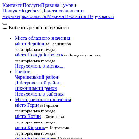
Контакти
Послуги
Правила і умови
Пошук місцевості
Додати оголошення
Чернівецька область
Мережа Вебсайтів Нерухомості
←
Виберіть регіон нерухомості
Міста обласного значення
місто Чернівці
та Чернівціька
територіальна громада
місто Новодністровськ
та Новодністровська
територіальна громада
Нерухомість в містах...
Райони
Чернівецький район
Дністровський район
Вижницький район
Нерухомість в районах
Міста районного значення
місто Герца
та Герцька
територіальна громада
місто Хотин
та Хотинська
територіальна громада
місто Кіцмань
та Кіцманська
територіальна громада
місто Новоселиця
та Новоселицька