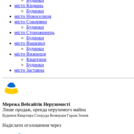
Будинки
місто Кіцмань
Будинки
місто Новоселиця
місто Сокиряни
Будинки
місто Сторожинець
Будинки
місто Вашківці
Будинки
місто Вижниця
Квартири
Будинки
місто Заставна
Мережа Вебсайтів Нерухомості
Лише продаж, оренда нерухомого майна
Будинок Квартира Споруда Комерція Гараж Земля
Надіслати оголошення через