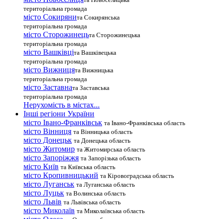
територіальна громада
місто Сокиряни
та Сокирянська
територіальна громада
місто Сторожинець
та Сторожинецька
територіальна громада
місто Вашківці
та Вашківецька
територіальна громада
місто Вижниця
та Вижницька
територіальна громада
місто Заставна
та Заставська
територіальна громада
Нерухомість в містах...
Інші регіони України
місто Івано-Франківськ
та Івано-Франківська область
місто Вінниця
та Вінницька область
місто Донецьк
та Донецька область
місто Житомир
та Житомирська область
місто Запоріжжя
та Запорізька область
місто Київ
та Київська область
місто Кропивницький
та Кіровоградська область
місто Луганськ
та Луганська область
місто Луцьк
та Волинська область
місто Львів
та Львівська область
місто Миколаїв
та Миколаївська область