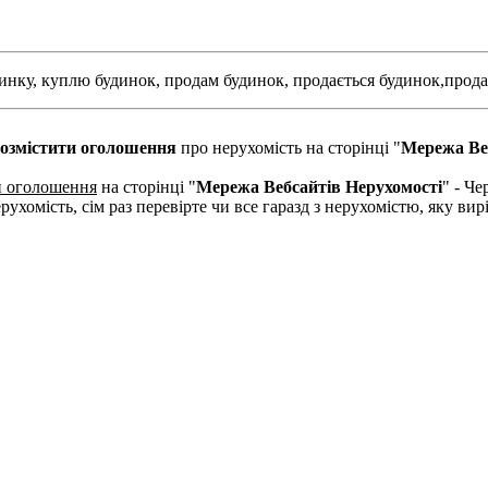
инку,
куплю будинок,
продам будинок,
продається будинок,
прода
озмістити оголошення
про нерухомість на сторінці "
Мережа Ве
и оголошення
на сторінці "
Мережа Вебсайтів Нерухомості
" - Че
рухомість, сім раз перевірте чи все гаразд з нерухомістю, яку в