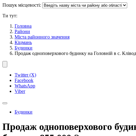
Пошук місцевості:
Ти тут:
Головна
Райони
Міста районного значення
Кіцмань
Будинки
Продаж одноповерхового будинку на Головній в с. Кліво
Twitter (X)
Facebook
WhatsApp
Viber
Будинки
Продаж одноповерхового будинк