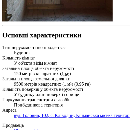
Основні характеристики
Тип нерухомості що продається
Будинок
Кількість кімнат
У об'єкта вісім кімнат
Загальна площа об'єкта нерухомості
150 метрів квадратних (
1 м²
)
Загальна площа земельної ділянки
9500 метрів квадратних (
1 м²
) (0.95 га)
Кількість поверхів у об'єкта нерухомості
У будинку один поверх і горище
Паркування транспотрних засобів
Прибудинкова територія
Адреса
вул. Головна, 102, с. Кліводин, Кіцманська міська територ
Продавець