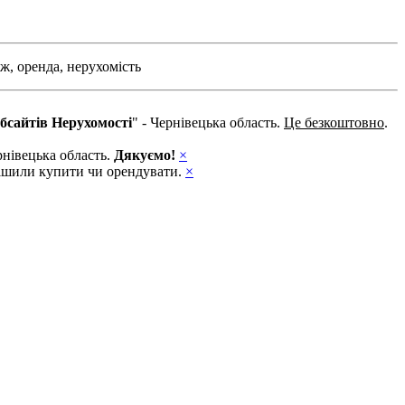
ж,
оренда,
нерухомість
бсайтів Нерухомості
" - Чернівецька область.
Це безкоштовно
.
рнівецька область.
Дякуємо!
×
ирішили купити чи орендувати.
×