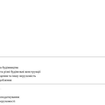
а будівництва
а різні будівельні конструкції
іщення та іншу нерухомість
доблення
и
 оподаткування
 нерухомості