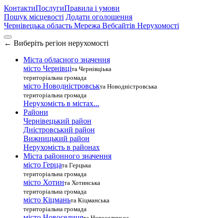
Контакти
Послуги
Правила і умови
Пошук місцевості
Додати оголошення
Чернівецька область
Мережа Вебсайтів Нерухомості
←
Виберіть регіон нерухомості
Міста обласного значення
місто Чернівці
та Чернівціька
територіальна громада
місто Новодністровськ
та Новодністровська
територіальна громада
Нерухомість в містах...
Райони
Чернівецький район
Дністровський район
Вижницький район
Нерухомість в районах
Міста районного значення
місто Герца
та Герцька
територіальна громада
місто Хотин
та Хотинська
територіальна громада
місто Кіцмань
та Кіцманська
територіальна громада
місто Новоселиця
та Новоселицька