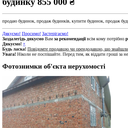
будинку
855 000 ₴
продаю будинок,
продаж будинків,
купити будинок,
продаж буд
Дякуємо!
Просимо!
Застерігаємо!
Заздалегідь дякуємо
Вам
за рекомендації
всім кому потрібно
р
Дякуємо!
×
Будь ласка!
Повідомте продавцю чи орендодавцю, що знайшл
Увага!
Ніколи не поспішайте. Перед тим, як віддати гроші за не
Фотознимки об'єкта нерухомості