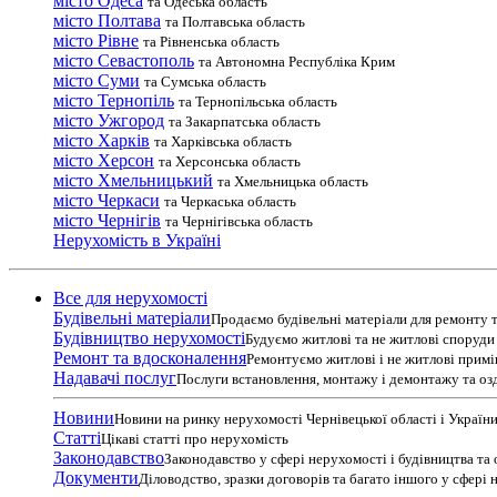
місто Одеса
та Одеська область
місто Полтава
та Полтавська область
місто Рівне
та Рівненська область
місто Севастополь
та Автономна Республіка Крим
місто Суми
та Сумська область
місто Тернопіль
та Тернопільська область
місто Ужгород
та Закарпатська область
місто Харків
та Харківська область
місто Херсон
та Херсонська область
місто Хмельницький
та Хмельницька область
місто Черкаси
та Черкаська область
місто Чернігів
та Чернігівська область
Нерухомість в Україні
Все для нерухомості
Будівельні матеріали
Продаємо будівельні матеріали для ремонту т
Будівництво нерухомості
Будуємо житлові та не житлові споруди т
Ремонт та вдосконалення
Ремонтуємо житлові і не житлові прим
Надавачі послуг
Послуги встановлення, монтажу і демонтажу та оз
Новини
Новини на ринку нерухомості Чернівецької області і Україн
Статті
Цікаві статті про нерухомість
Законодавство
Законодавство у сфері нерухомості і будівництва та
Документи
Діловодство, зразки договорів та багато іншого у сфері