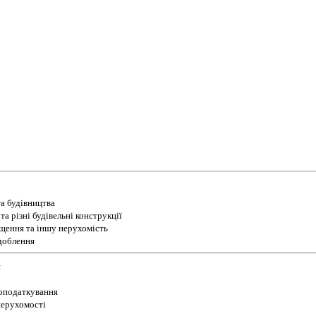
а будівництва
а різні будівельні конструкції
іщення та іншу нерухомість
доблення
и
 оподаткування
 нерухомості