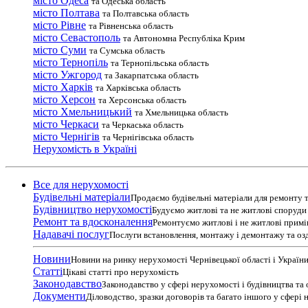
місто Одеса
та Одеська область
місто Полтава
та Полтавська область
місто Рівне
та Рівненська область
місто Севастополь
та Автономна Республіка Крим
місто Суми
та Сумська область
місто Тернопіль
та Тернопільська область
місто Ужгород
та Закарпатська область
місто Харків
та Харківська область
місто Херсон
та Херсонська область
місто Хмельницький
та Хмельницька область
місто Черкаси
та Черкаська область
місто Чернігів
та Чернігівська область
Нерухомість в Україні
Все для нерухомості
Будівельні матеріали
Продаємо будівельні матеріали для ремонту т
Будівництво нерухомості
Будуємо житлові та не житлові споруди т
Ремонт та вдосконалення
Ремонтуємо житлові і не житлові прим
Надавачі послуг
Послуги встановлення, монтажу і демонтажу та оз
Новини
Новини на ринку нерухомості Чернівецької області і Україн
Статті
Цікаві статті про нерухомість
Законодавство
Законодавство у сфері нерухомості і будівництва та
Документи
Діловодство, зразки договорів та багато іншого у сфері