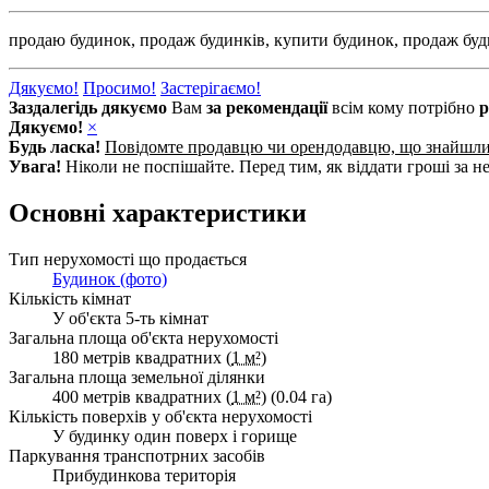
продаю будинок,
продаж будинків,
купити будинок,
продаж буд
Дякуємо!
Просимо!
Застерігаємо!
Заздалегідь дякуємо
Вам
за рекомендації
всім кому потрібно
р
Дякуємо!
×
Будь ласка!
Повідомте продавцю чи орендодавцю, що знайшл
Увага!
Ніколи не поспішайте. Перед тим, як віддати гроші за не
Основні характеристики
Тип нерухомості що продається
Будинок (фото)
Кількість кімнат
У об'єкта 5-ть кімнат
Загальна площа об'єкта нерухомості
180 метрів квадратних (
1 м²
)
Загальна площа земельної ділянки
400 метрів квадратних (
1 м²
) (0.04 га)
Кількість поверхів у об'єкта нерухомості
У будинку один поверх і горище
Паркування транспотрних засобів
Прибудинкова територія