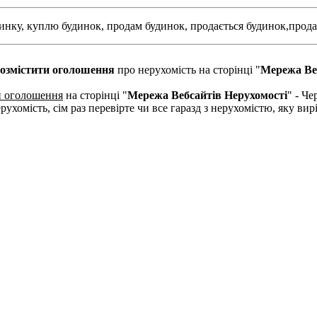
инку,
куплю будинок,
продам будинок,
продається будинок,
прода
озмістити оголошення
про нерухомість на сторінці "
Мережа Ве
и оголошення
на сторінці "
Мережа Вебсайтів Нерухомості
" - Че
рухомість, сім раз перевірте чи все гаразд з нерухомістю, яку в