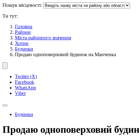
Пошук місцевості:
Ти тут:
Головна
Райони
Міста районного значення
Хотин
Будинки
Продаю одноповерховий будинок на Манченка
Twitter (X)
Facebook
WhatsApp
Viber
Будинки
Продаю одноповерховий будино