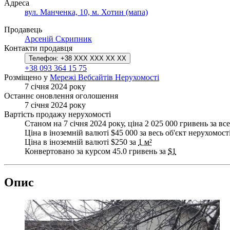
Адреса
вул. Манченка, 10, м. Хотин (мапа)
Продавець
Арсеній Скрипник
Контакти продавця
Телефон:
+38 XXX XXX XX XX
+38 093 364 15 75
Розміщено у
Мережі Вебсайтів Нерухомості
7 січня 2024 року
Останнє оновлення оголошення
7 січня 2024 року
Вартість продажу нерухомості
Станом на 7 січня 2024 року, ціна 2 025 000 гривень за все
Ціна в іноземній валюті $45 000 за весь об'єкт нерухомост
Ціна в іноземній валюті $250 за
1 м²
Конвертовано за курсом 45.0 гривень за
$1
Опис