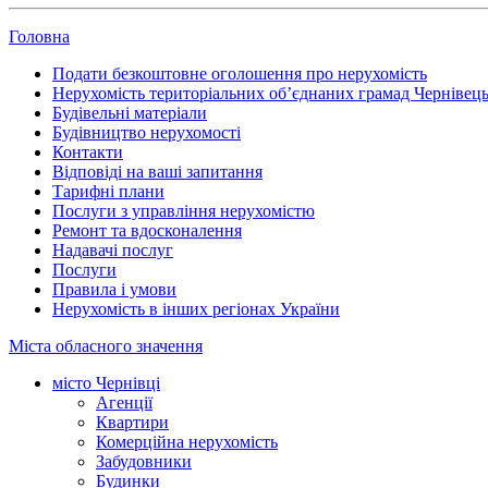
Головна
Подати безкоштовне оголошення про нерухомість
Нерухомість територіальних об’єднаних грамад Чернівець
Будівельні матеріали
Будівництво нерухомості
Контакти
Відповіді на ваші запитання
Тарифні плани
Послуги з управління нерухомістю
Ремонт та вдосконалення
Надавачі послуг
Послуги
Правила і умови
Нерухомість в інших регіонах України
Міста обласного значення
місто Чернівці
Агенції
Квартири
Комерційна нерухомість
Забудовники
Будинки