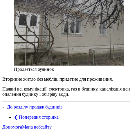
Продається будинок
Вторинне житло без меблів, придатне для проживання.
Наявні всі комунікації, електрика, газ в будинку, каналізація 
опалення будинку і обігріву води.
←
До розділу продаж будинків
❮
Попередня сторінка
Допомога
Мапа вебсайту