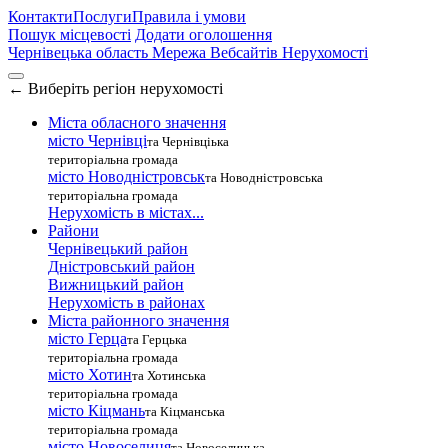
Контакти
Послуги
Правила і умови
Пошук місцевості
Додати оголошення
Чернівецька область
Мережа Вебсайтів Нерухомості
←
Виберіть регіон нерухомості
Міста обласного значення
місто Чернівці
та Чернівціька
територіальна громада
місто Новодністровськ
та Новодністровська
територіальна громада
Нерухомість в містах...
Райони
Чернівецький район
Дністровський район
Вижницький район
Нерухомість в районах
Міста районного значення
місто Герца
та Герцька
територіальна громада
місто Хотин
та Хотинська
територіальна громада
місто Кіцмань
та Кіцманська
територіальна громада
місто Новоселиця
та Новоселицька