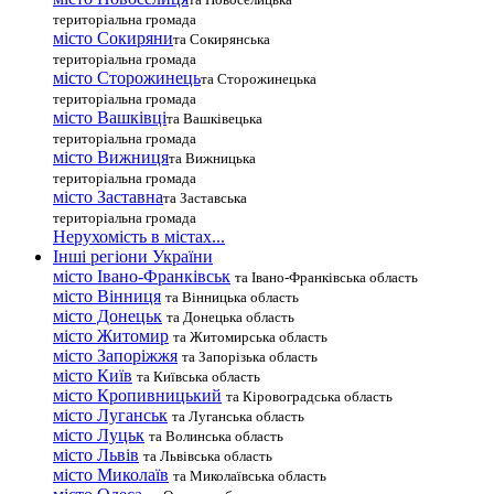
територіальна громада
місто Сокиряни
та Сокирянська
територіальна громада
місто Сторожинець
та Сторожинецька
територіальна громада
місто Вашківці
та Вашківецька
територіальна громада
місто Вижниця
та Вижницька
територіальна громада
місто Заставна
та Заставська
територіальна громада
Нерухомість в містах...
Інші регіони України
місто Івано-Франківськ
та Івано-Франківська область
місто Вінниця
та Вінницька область
місто Донецьк
та Донецька область
місто Житомир
та Житомирська область
місто Запоріжжя
та Запорізька область
місто Київ
та Київська область
місто Кропивницький
та Кіровоградська область
місто Луганськ
та Луганська область
місто Луцьк
та Волинська область
місто Львів
та Львівська область
місто Миколаїв
та Миколаївська область