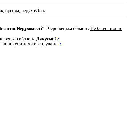
ж,
оренда,
нерухомість
бсайтів Нерухомості
" - Чернівецька область.
Це безкоштовно
.
рнівецька область.
Дякуємо!
×
ирішили купити чи орендувати.
×