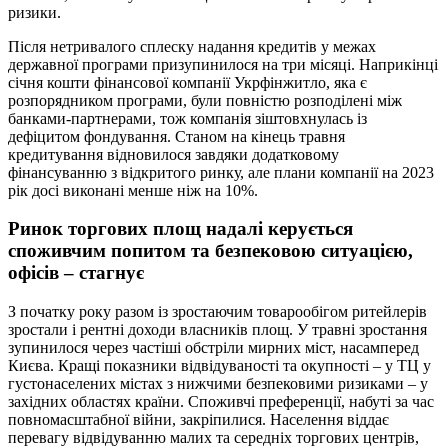
ризики.
Після нетривалого сплеску надання кредитів у межах
державної програми призупинилося на три місяці. Наприкінці
січня кошти фінансової компанії Укрфінжитло, яка є
розпорядником програми, були повністю розподілені між
банками-партнерами, тож компанія зіштовхнулась із
дефіцитом фондування. Станом на кінець травня
кредитування відновилося завдяки додатковому
фінансуванню з відкритого ринку, але плани компанії на 2023
рік досі виконані менше ніж на 10%.
Ринок торгових площ надалі керується
споживчим попитом та безпековою ситуацією,
офісів – стагнує
З початку року разом із зростаючим товарообігом ритейлерів
зростали і рентні доходи власників площ. У травні зростання
зупинилося через частіші обстріли мирних міст, насамперед
Києва. Кращі показники відвідуваності та окупності – у ТЦ у
густонаселених містах з нижчими безпековими ризиками – у
західних областях країни. Споживчі преференції, набуті за час
повномасштабної війни, закріпилися. Населення віддає
перевагу відвідуванню малих та середніх торгових центрів,