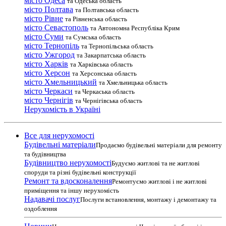
місто Одеса
та Одеська область
місто Полтава
та Полтавська область
місто Рівне
та Рівненська область
місто Севастополь
та Автономна Республіка Крим
місто Суми
та Сумська область
місто Тернопіль
та Тернопільська область
місто Ужгород
та Закарпатська область
місто Харків
та Харківська область
місто Херсон
та Херсонська область
місто Хмельницький
та Хмельницька область
місто Черкаси
та Черкаська область
місто Чернігів
та Чернігівська область
Нерухомість в Україні
Все для нерухомості
Будівельні матеріали
Продаємо будівельні матеріали для ремонту
та будівництва
Будівництво нерухомості
Будуємо житлові та не житлові
споруди та різні будівельні конструкції
Ремонт та вдосконалення
Ремонтуємо житлові і не житлові
приміщення та іншу нерухомість
Надавачі послуг
Послуги встановлення, монтажу і демонтажу та
оздоблення