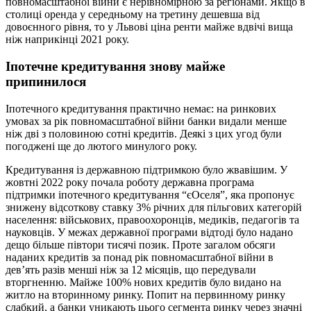
повномасштабної війни є нерівномірною за регіонами. Якщо в
столиці оренда у середньому на третину дешевша від
довоєнного рівня, то у Львові ціна ренти майже вдвічі вища
ніж наприкінці 2021 року.
Іпотечне кредитування знову майже
припинилося
Іпотечного кредитування практично немає: на ринкових
умовах за рік повномасштабної війни банки видали менше
ніж дві з половиною сотні кредитів. Деякі з цих угод були
погоджені ще до лютого минулого року.
Кредитування із державною підтримкою було жвавішим. У
жовтні 2022 року почала роботу державна програма
підтримки іпотечного кредитування “єОселя”, яка пропонує
знижену відсоткову ставку 3% річних для пільгових категорій
населення: військових, правоохоронців, медиків, педагогів та
науковців. У межах державної програми відтоді було надано
дещо більше півтори тисячі позик. Проте загалом обсяги
наданих кредитів за понад рік повномасштабної війни в
дев’ять разів менші ніж за 12 місяців, що передували
вторгненню. Майже 100% нових кредитів було видано на
житло на вторинному ринку. Попит на первинному ринку
слабкий, а банки уникають цього сегмента ринку через значні