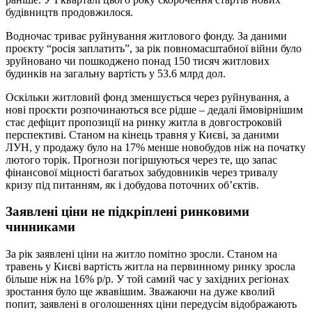
будівництв продовжилося.
Водночас триває руйнування житлового фонду. За даними
проєкту “росія заплатить”, за рік повномасштабної війни було
зруйновано чи пошкоджено понад 150 тисяч житлових
будинків на загальну вартість у 53.6 млрд дол.
Оскільки житловий фонд зменшується через руйнування, а
нові проєкти розпочинаються все рідше – дедалі ймовірнішим
стає дефіцит пропозиції на ринку житла в довгостроковій
перспективі. Станом на кінець травня у Києві, за даними
ЛУН, у продажу було на 17% менше новобудов ніж на початку
лютого торік. Прогнози погіршуються через те, що запас
фінансової міцності багатьох забудовників через тривалу
кризу під питанням, як і добудова поточних об’єктів.
Заявлені ціни не підкріплені ринковими
чинниками
За рік заявлені ціни на житло помітно зросли. Станом на
травень у Києві вартість житла на первинному ринку зросла
більше ніж на 16% р/р. У той самий час у західних регіонах
зростання було ще жвавішим. Зважаючи на дуже кволий
попит, заявлені в оголошеннях ціни передусім відображають