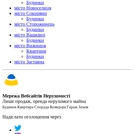
Будинки
місто Новоселиця
місто Сокиряни
Будинки
місто Сторожинець
Будинки
місто Вашківці
Будинки
місто Вижниця
Квартири
Будинки
місто Заставна
Мережа Вебсайтів Нерухомості
Лише продаж, оренда нерухомого майна
Будинок Квартира Споруда Комерція Гараж Земля
Надіслати оголошення через