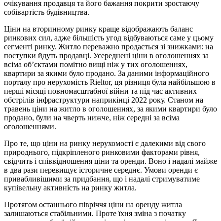
очікування продавця та його бажання покрити зростаючу
собівартість будівництва.
Ціни на вторинному ринку краще відображають баланс
ринкових сил, адже більшість угод відбуваються саме у цьому
сегменті ринку. Житло переважно продається зі знижками: на
поступки йдуть продавці. Усереднені ціни в оголошеннях за
всіма об’єктами помітно вищі ніж у тих оголошеннях,
квартири за якими було продано. За даними інформаційного
порталу про нерухомість Rieltor, ця різниця була найбільшою в
перші місяці повномасштабної війни та під час активних
обстрілів інфраструктури наприкінці 2022 року. Станом на
травень ціни на житло в оголошеннях, за якими квартири було
продано, були на чверть нижче, ніж середні за всіма
оголошеннями.
Про те, що ціни на ринку нерухомості є далекими від свого
природнього, підкріпленого ринковими факторами рівня,
свідчить і співвідношення ціни та оренди. Воно і надалі майже
в два рази перевищує історичне середнє. Умови оренди є
привабливішими за придбання, що і надалі стримуватиме
купівельну активність на ринку житла.
Протягом останнього півріччя ціни на оренду житла
залишаються стабільними. Проте їхня зміна з початку