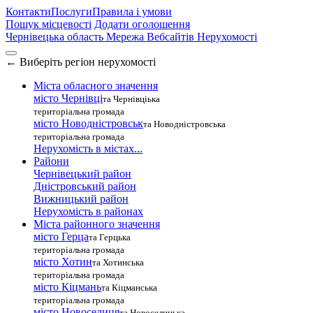
Контакти
Послуги
Правила і умови
Пошук місцевості
Додати оголошення
Чернівецька область
Мережа Вебсайтів Нерухомості
←
Виберіть регіон нерухомості
Міста обласного значення
місто Чернівці
та Чернівціька
територіальна громада
місто Новодністровськ
та Новодністровська
територіальна громада
Нерухомість в містах...
Райони
Чернівецький район
Дністровський район
Вижницький район
Нерухомість в районах
Міста районного значення
місто Герца
та Герцька
територіальна громада
місто Хотин
та Хотинська
територіальна громада
місто Кіцмань
та Кіцманська
територіальна громада
місто Новоселиця
та Новоселицька