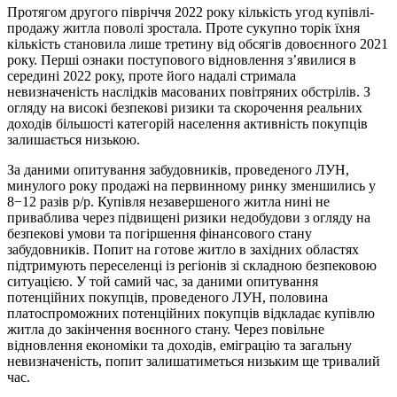
Протягом другого півріччя 2022 року кількість угод купівлі-
продажу житла поволі зростала. Проте сукупно торік їхня
кількість становила лише третину від обсягів довоєнного 2021
року. Перші ознаки поступового відновлення з’явилися в
середині 2022 року, проте його надалі стримала
невизначеність наслідків масованих повітряних обстрілів. З
огляду на високі безпекові ризики та скорочення реальних
доходів більшості категорій населення активність покупців
залишається низькою.
За даними опитування забудовників, проведеного ЛУН,
минулого року продажі на первинному ринку зменшились у
8−12 разів р/р. Купівля незавершеного житла нині не
приваблива через підвищені ризики недобудови з огляду на
безпекові умови та погіршення фінансового стану
забудовників. Попит на готове житло в західних областях
підтримують переселенці із регіонів зі складною безпековою
ситуацією. У той самий час, за даними опитування
потенційних покупців, проведеного ЛУН, половина
платоспроможних потенційних покупців відкладає купівлю
житла до закінчення воєнного стану. Через повільне
відновлення економіки та доходів, еміграцію та загальну
невизначеність, попит залишатиметься низьким ще тривалий
час.