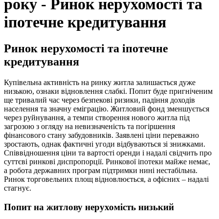
року - Ринок нерухомості та
іпотечне кредитування
Ринок нерухомості та іпотечне
кредитування
Купівельна активність на ринку житла залишається дуже
низькою, ознаки відновлення слабкі. Попит буде пригніченим
ще тривалий час через безпекові ризики, падіння доходів
населення та значну еміграцію. Житловий фонд зменшується
через руйнування, а темпи створення нового житла під
загрозою з огляду на невизначеність та погіршення
фінансового стану забудовників. Заявлені ціни переважно
зростають, однак фактичні угоди відбуваються зі знижками.
Співвідношення ціни та вартості оренди і надалі свідчить про
суттєві ринкові диспропорції. Ринкової іпотеки майже немає,
а робота державних програм підтримки нині нестабільна.
Ринок торговельних площ відновлюється, а офісних – надалі
стагнує.
Попит на житлову нерухомість низький