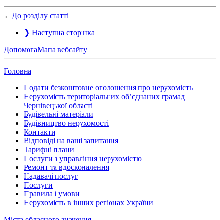
←
До розділу статті
❯
Наступна сторінка
Допомога
Мапа вебсайту
Головна
Подати безкоштовне оголошення про нерухомість
Нерухомість територіальних об’єднаних грамад
Чернівецької області
Будівельні матеріали
Будівництво нерухомості
Контакти
Відповіді на ваші запитання
Тарифні плани
Послуги з управління нерухомістю
Ремонт та вдосконалення
Надавачі послуг
Послуги
Правила і умови
Нерухомість в інших регіонах України
Міста обласного значення