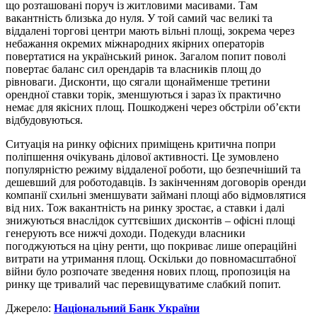
що розташовані поруч із житловими масивами. Там
вакантність близька до нуля. У той самий час великі та
віддалені торгові центри мають вільні площі, зокрема через
небажання окремих міжнародних якірних операторів
повертатися на український ринок. Загалом попит поволі
повертає баланс сил орендарів та власників площ до
рівноваги. Дисконти, що сягали щонайменше третини
орендної ставки торік, зменшуються і зараз їх практично
немає для якісних площ. Пошкоджені через обстріли об’єкти
відбудовуються.
Ситуація на ринку офісних приміщень критична попри
поліпшення очікувань ділової активності. Це зумовлено
популярністю режиму віддаленої роботи, що безпечніший та
дешевший для роботодавців. Із закінченням договорів оренди
компанії схильні зменшувати займані площі або відмовлятися
від них. Тож вакантність на ринку зростає, а ставки і далі
знижуються внаслідок суттєвіших дисконтів – офісні площі
генерують все нижчі доходи. Подекуди власники
погоджуються на ціну ренти, що покриває лише операційні
витрати на утримання площ. Оскільки до повномасштабної
війни було розпочате зведення нових площ, пропозиція на
ринку ще тривалий час перевищуватиме слабкий попит.
Джерело:
Національний Банк України