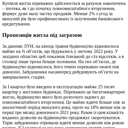
Купівля житла переважно здійснюється за рахунок накопичень
– іпотека, як і до початку повномасштабного вторгнення,
формує дуже малу частку продажів. Менше 2% з угод за
минулий рік було профінансовано із залученням банківського
кредитування.
Пропозиція житла під загрозою
За даними ЛУН, на кінець травня будівництво відновилося
майже на ¾ об’єктів, що будувались у лютому 2022 року. У
західних областях цей показник близький до ста відсотків, а в
столиці лише трохи більше половини. На тих об’єктах, де
будівництво відновилося, його темпи переважно нижчі ніж
довоєнні. Забудовники насамперед добудовують об’єкти на
завершальних стадіях.
За I квартал було введено в експлуатацію майже 25 тисяч
квартир у житлових будинках. Переважно це багатоквартирне
житло, будівництво якого було розпочато задовго до
повномасштабного вторгнення. Це майже вдвічі більше ніж за
аналогічний період минулого року, проте на 18% менше ніж за
перші три місяці довоєнного 2021 року. Разом із цим кількість
виданих дозволів на будівництво продовжує скорочуватися.
Торік забудовники отримали вдвічі менше дозволів ніж роком
раніше. У I кварталі цього року скорочення стартів нових