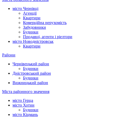
місто Чернівці
Агенції
Квартири
Комерційна нерухомість
Забудовники
Будинки
Продавці, агенти і ріелтори
місто Новодністровськ
Квартири
Райони
Чернівецький район
Будинки
Дністровський район
Будинки
Вижницький район
Міста районного значення
місто Герца
місто Хотин
Будинки
місто Кіцмань