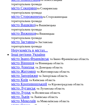
територіальна громада
місто Сокиряни
та Сокирянська
територіальна громада
місто Сторожинець
та Сторожинецька
територіальна громада
місто Вашківці
та Вашківецька
територіальна громада
місто Вижниця
та Вижницька
територіальна громада
місто Заставна
та Заставська
територіальна громада
Нерухомість в містах...
Інші регіони України
місто Івано-Франківськ
та Івано-Франківська область
місто Вінниця
та Вінницька область
місто Донецьк
та Донецька область
місто Житомир
та Житомирська область
місто Запоріжжя
та Запорізька область
місто Київ
та Київська область
місто Кропивницький
та Кіровоградська область
місто Луганськ
та Луганська область
місто Луцьк
та Волинська область
місто Львів
та Львівська область
місто Миколаїв
та Миколаївська область